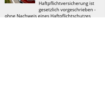
Haftpflichtversicherung ist
gesetzlich vorgeschrieben -
ohne Nachweis eines Haftpflichtschutzes
geht schon bei der Zulassung nichts. Die
Haftpflicht tritt immer dann ein, wenn Sie
schuldhaft einen anderen
Verkehrsteilnehmer schädigen. Teil- oder
Vollkasko können freiwillig abgeschlossen
werden. Kaskoversicherungen zahlen auch
für Sc...
[
mehr
]
Impressum