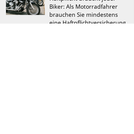
Biker: Als Motorradfahrer
brauchen Sie mindestens
eine Haftpflichtversicherung.
Ergänzend können Sie eine Teil- oder
Vollkaskoversicherung abschließen, die auch
Schäden an Ihrem eigenen Bike bezahlt. Die
Teilkaskoversicherung ersetzt Schäden durch
Diebstahl, Brand, Hagel oder Zusammenprall
mit Wildtieren. Die Vollkasko zahlt Schäden
am eigenen ...
[
mehr
]
Impressum